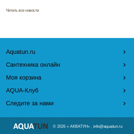
Читать все новости
Aquatun.ru
keyboard_arrow_right
Сантехника онлайн
keyboard_arrow_right
Моя корзина
keyboard_arrow_right
AQUA-Клуб
keyboard_arrow_right
Следите за нами
keyboard_arrow_right
info@aquatun.ru
© 2026 « АКВАТУН» ,