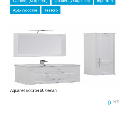
Clarberg (Кларберг)
Opadiris (Опадирис)
Ingenium
ASB-Woodline
Tessoro
Aquanet Бостон 60 белая
руб
0