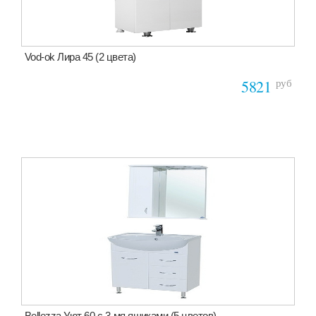
Vod-ok Лира 45 (2 цвета)
руб
5821
Bellezza Уют 60 с 3-мя ящиками (5 цветов)