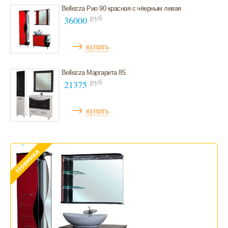
Bellezza Рио 90 красная с чёерным левая
Инсталляции для писсуаров
руб
36000
→
купить
Bellezza Маргарита 85
руб
21375
→
купить