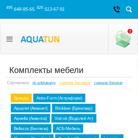
495
926
648-85-65,
513-67-91
2
Комплекты мебели
Сортировка:
по алфавиту
сначала дешевые
сначала дорогие
Бранды
Astra-Form (Астраформ)
Aquanet (Акванет)
Bricklaer (Бриклаер)
Aqwella (Аквелла)
Vod-ok (Водолей А+)
Bellezza (Беллеза)
АСБ-Мебель