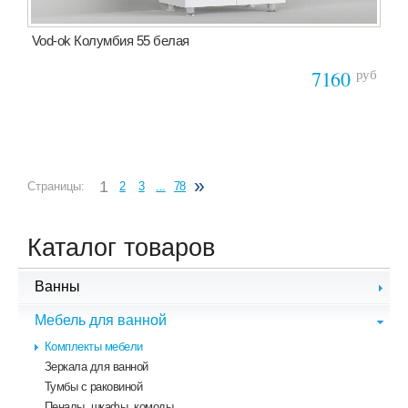
Vod-ok Колумбия 55 белая
руб
7160
»
1
Страницы:
2
3
...
78
Каталог товаров
Ванны
Чугунные ванны
Мебель для ванной
Стальные ванны
Комплекты мебели
Акриловые ванны
Зеркала для ванной
Гидромассажные ванны
Тумбы с раковиной
Ванны из литого мрамора
Пеналы, шкафы, комоды