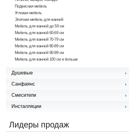
Экраны для ванной
Подвесная мебель
Комплектующие
Угловая мебель
Элитная мебель для ванной
Mебель для ванной до 59 см
Мебель для ванной 60-69 см
Мебель для ванной 70-79 см
Мебель для ванной 80-89 см
Мебель для ванной 90-99 см
Мебель для ванной 100 см и больше
Душевые
Душевые кабины, уголки
Санфаянс
Душевые шторки
Биде
Смесители
Унитазы
Смесители для биде
Инсталляции
Раковины
Смесители для кухни
Писсуары
Инсталляции для биде
Смесители для ванной
Сиденья для унитазов
Инсталляции для душа
Лидеры продаж
Смесители для душа
Инсталляции для раковин
Смесители для раковины
Инсталляции для унитазов