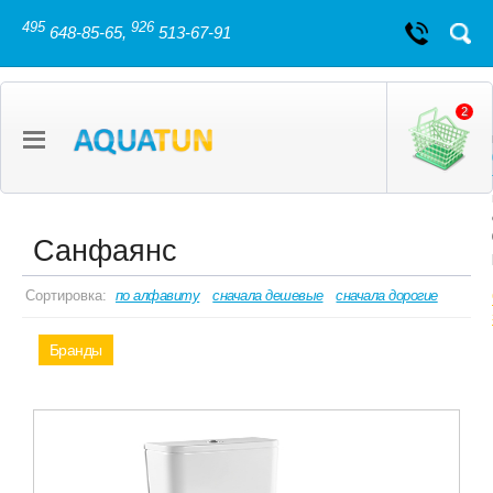
495
926
648-85-65,
513-67-91
2
Санфаянс
Сортировка:
по алфавиту
сначала дешевые
сначала дорогие
Бранды