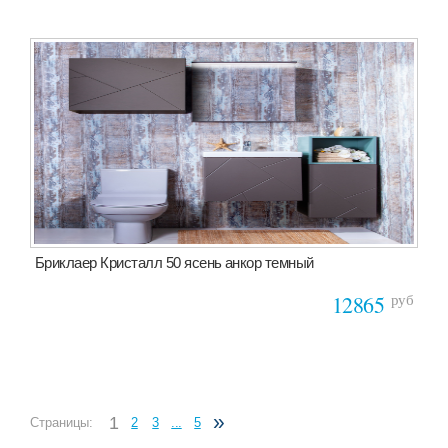
Бриклаер Кристалл 50 ясень анкор темный
руб
12865
»
1
Страницы:
2
3
...
5