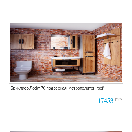
Бриклаер Лофт 70 подвесная, метрополитен грей
руб
17453