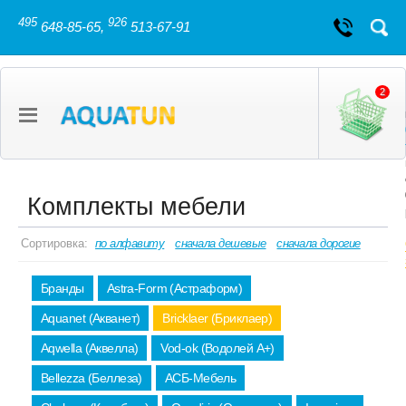
495
926
648-85-65,
513-67-91
2
Комплекты мебели
Сортировка:
по алфавиту
сначала дешевые
сначала дорогие
Бранды
Astra-Form (Астраформ)
Aquanet (Акванет)
Bricklaer (Бриклаер)
Aqwella (Аквелла)
Vod-ok (Водолей А+)
Bellezza (Беллеза)
АСБ-Мебель