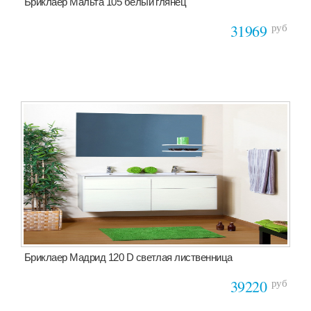
Бриклаер Мальта 105 белый глянец
руб
31969
Бриклаер Мадрид 120 D светлая лиственница
руб
39220