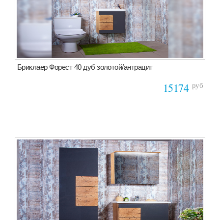
Бриклаер Форест 40 дуб золотой/антрацит
руб
15174