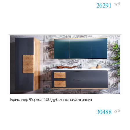
руб
26291
Бриклаер Форест 100 дуб золотой/антрацит
руб
30488