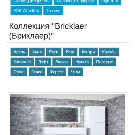
Clarberg (Кларберг)
Opadiris (Опадирис)
Ingenium
ASB-Woodline
Tessoro
Коллекция "Bricklaer
(Бриклаер)"
Адель
Анна
Бали
Вега
Кантри
Карибы
Кристалл
Лофт
Лючия
Мальта
Палермо
Техас
Токио
Форест
Чили