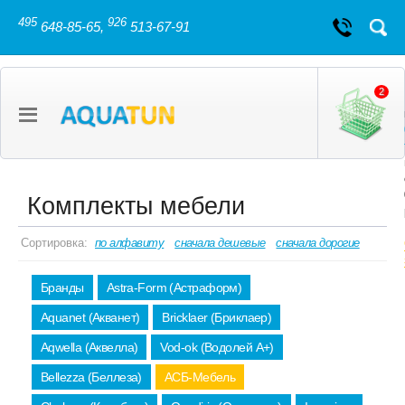
495
926
648-85-65,
513-67-91
2
Комплекты мебели
Сортировка:
по алфавиту
сначала дешевые
сначала дорогие
Бранды
Astra-Form (Астраформ)
Aquanet (Акванет)
Bricklaer (Бриклаер)
Aqwella (Аквелла)
Vod-ok (Водолей А+)
Bellezza (Беллеза)
АСБ-Мебель