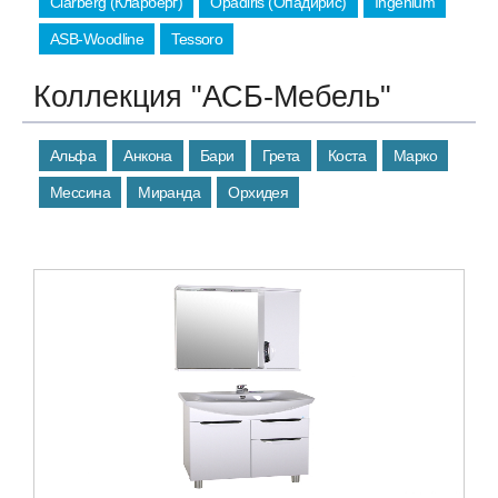
Clarberg (Кларберг)
Opadiris (Опадирис)
Ingenium
ASB-Woodline
Tessoro
Коллекция "АСБ-Мебель"
Альфа
Анкона
Бари
Грета
Коста
Марко
Мессина
Миранда
Орхидея