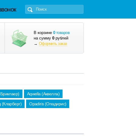
звонок
В корзине
0
товаров
на сумму
0
рублей
→
Оформить заказ
 (Бриклаер)
Aqwella (Аквелла)
g (Кларберг)
Opadiris (Опадирис)