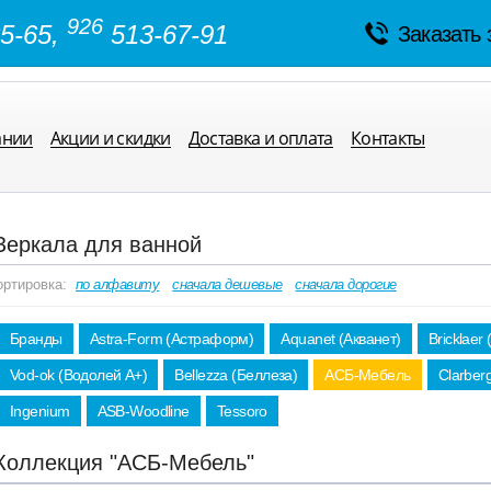
926
5-65,
513-67-91
Заказать 
ании
Акции и скидки
Доставка и оплата
Контакты
Зеркала для ванной
ортировка:
по алфавиту
сначала дешевые
сначала дорогие
Бранды
Astra-Form (Астраформ)
Aquanet (Акванет)
Bricklaer
Vod-ok (Водолей А+)
Bellezza (Беллеза)
АСБ-Мебель
Clarber
Ingenium
ASB-Woodline
Tessoro
Коллекция "АСБ-Мебель"