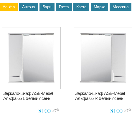
Альфа
Анкона
Бари
Грета
Коста
Марко
Мессина
Зеркало-шкаф ASB-Mebel
Зеркало-шкаф ASB-Mebel
Альфа 65 L белый ясень
Альфа 65 R белый ясень
руб
руб
8100
8100