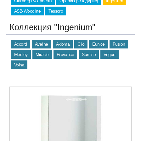
Clarberg (Кларберг)
Opadiris (Опадирис)
Ingenium
ASB-Woodline
Tessoro
Коллекция "Ingenium"
Accord
Aveline
Axioma
Clio
Eunice
Fusion
Medley
Miracle
Provance
Sunrise
Vogue
Volna