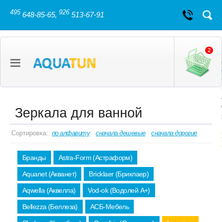
495
926
648-85-65,
513-67-91
2
Зеркала для ванной
Сортировка:
по алфавиту
сначала дешевые
сначала дорогие
Бранды
Astra-Form (Астраформ)
Aquanet (Акванет)
Bricklaer (Бриклаер)
Aqwella (Аквелла)
Vod-ok (Водолей А+)
Bellezza (Беллеза)
АСБ-Мебель