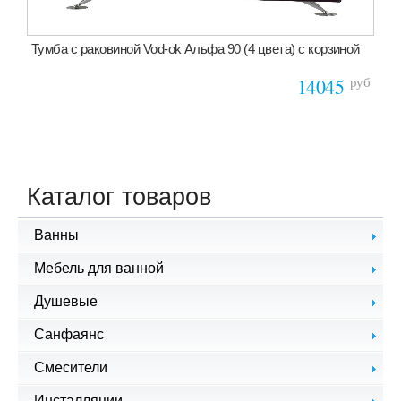
Тумба с раковиной Vod-ok Альфа 90 (4 цвета) с корзиной
руб
14045
Каталог товаров
Ванны
Чугунные ванны
Мебель для ванной
Стальные ванны
Комплекты мебели
Душевые
Акриловые ванны
Зеркала для ванной
Гидромассажные ванны
Душевые кабины, уголки
Санфаянс
Тумбы с раковиной
Ванны из литого мрамора
Душевые шторки
Пеналы, шкафы, комоды
Экраны для ванной
Биде
Смесители
Подвесная мебель
Комплектующие
Унитазы
Угловая мебель
Смесители для биде
Инсталляции
Раковины