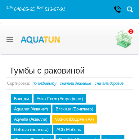
495
926
648-85-65,
513-67-91
2
Тумбы с раковиной
Сортировка:
по алфавиту
сначала дешевые
сначала дорогие
Бранды
Astra-Form (Астраформ)
Aquanet (Акванет)
Bricklaer (Бриклаер)
Aqwella (Аквелла)
Vod-ok (Водолей А+)
Bellezza (Беллеза)
АСБ-Мебель