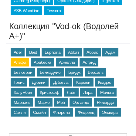
Clarberg (Кларберг)
Opadiris (Опадирис)
Ingenium
ASB-Woodline
Tessoro
Коллекция "Vod-ok (Водолей
А+)"
Adel
Best
Euphoria
Аббат
Абрис
Адам
Альфа
Арабеска
Арнелла
Астрид
Без серии
Белладжио
Бридж
Версаль
Грейс
Дубини
Дубэлла
Кармен
Квадро
Колумбия
Кристофф
Лайт
Лира
Мальта
Мариэль
Марко
Мэй
Орландо
Риккардо
Салли
Смайл
Флорена
Флоренц
Эльвира