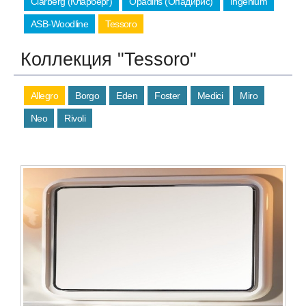
Clarberg (Кларберг)
Opadiris (Опадирис)
Ingenium
ASB-Woodline
Tessoro
Коллекция "Tessoro"
Allegro
Borgo
Eden
Foster
Medici
Miro
Neo
Rivoli