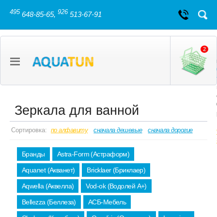
495
926
648-85-65,
513-67-91
2
Зеркала для ванной
Сортировка:
по алфавиту
сначала дешевые
сначала дорогие
Бранды
Astra-Form (Астраформ)
Aquanet (Акванет)
Bricklaer (Бриклаер)
Aqwella (Аквелла)
Vod-ok (Водолей А+)
Bellezza (Беллеза)
АСБ-Мебель