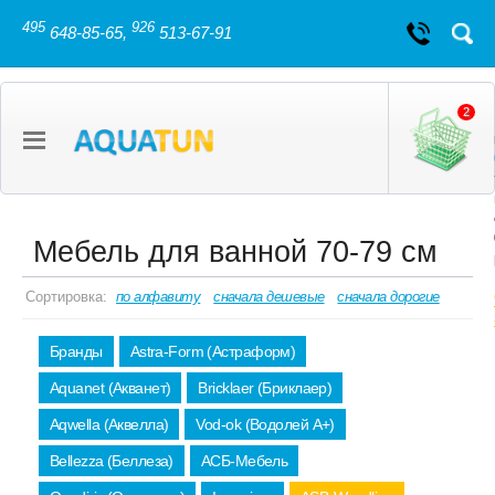
495
926
648-85-65,
513-67-91
2
Мебель для ванной 70-79 см
Сортировка:
по алфавиту
сначала дешевые
сначала дорогие
Бранды
Astra-Form (Астраформ)
Aquanet (Акванет)
Bricklaer (Бриклаер)
Aqwella (Аквелла)
Vod-ok (Водолей А+)
Bellezza (Беллеза)
АСБ-Мебель