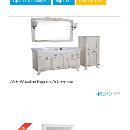
Opadiris (Опадирис)
Ingenium
ASB-Woodline
ASB-Woodline Верона 75 бежевая
руб
46070