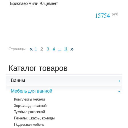
Бриклаер Чили 70 цемент
руб
15754
«
»
2
Страницы:
1
3
4
...
11
Каталог товаров
Ванны
Чугунные ванны
Мебель для ванной
Стальные ванны
Комплекты мебели
Акриловые ванны
Зеркала для ванной
Гидромассажные ванны
Тумбы с раковиной
Ванны из литого мрамора
Пеналы, шкафы, комоды
Экраны для ванной
Подвесная мебель
Комплектующие