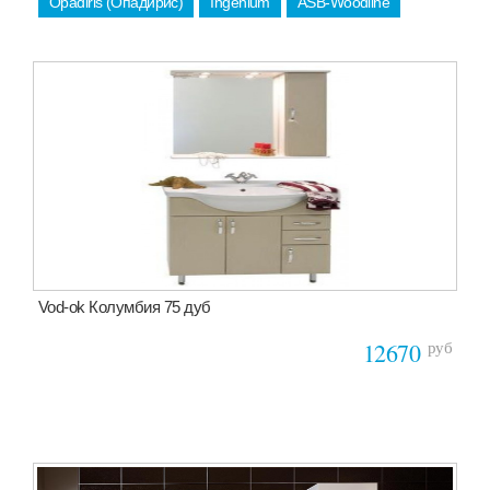
Opadiris (Опадирис)
Ingenium
ASB-Woodline
Vod-ok Колумбия 75 дуб
руб
12670