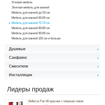
Угловая мебель
Элитная мебель для ванной
Mебель для ванной до 59 см
Мебель для ванной 60-69 см
Мебель для ванной 70-79 см
Мебель для ванной 80-89 см
Мебель для ванной 90-99 см
Мебель для ванной 100 см и больше
Душевые
Душевые кабины, уголки
Санфаянс
Душевые шторки
Биде
Смесители
Унитазы
Смесители для биде
Инсталляции
Раковины
Смесители для кухни
Писсуары
Инсталляции для биде
Смесители для ванной
Сиденья для унитазов
Инсталляции для душа
Лидеры продаж
Смесители для душа
Инсталляции для раковин
Смесители для раковины
Инсталляции для унитазов
Bellezza Рио 90 красная с чёерным левая
Инсталляции для писсуаров