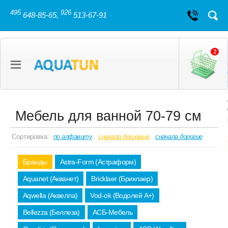
495
926
648-85-65,
513-67-91
2
Мебель для ванной 70-79 см
Сортировка:
по алфавиту
сначала дешевые
сначала дорогие
Бранды
Astra-Form (Астраформ)
Aquanet (Акванет)
Bricklaer (Бриклаер)
Aqwella (Аквелла)
Vod-ok (Водолей А+)
Bellezza (Беллеза)
АСБ-Мебель