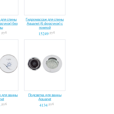
 для спины
Гидромассаж для спины
рсунок) без
Aquanet (6 форсунок) с
пы
помпой
руб
руб
1
15249
 для ванны
Подсветка для ванны
net
Aquanet
руб
руб
4
4134