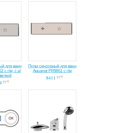
ый для ванн
Пульт сенсорный для ванн
 с г/м, с а/
Aquanet PR9861 с г/м
светкой
руб
8411
руб
4