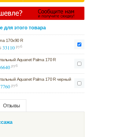
 для этого товара
lma 170x90 R
руб
33110
8
тальный Aquanet Palma 170 R
руб
6640
тальный Aquanet Palma 170 R черный
руб
7760
Отзывы
ссажа