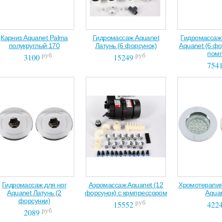
Карниз Aquanet Palma
Гидромассаж Aquanet
Гидромассаж
полукруглый 170
Латунь (6 форсунок)
Aquanet (6 фо
пом
руб
руб
3100
15249
754
Гидромассаж для ног
Аэромассаж Aquanet (12
Хромотерапия
Aquanet Латунь (2
форсунок) с крмпрессором
Aqua
форсунки)
руб
15552
422
руб
2089