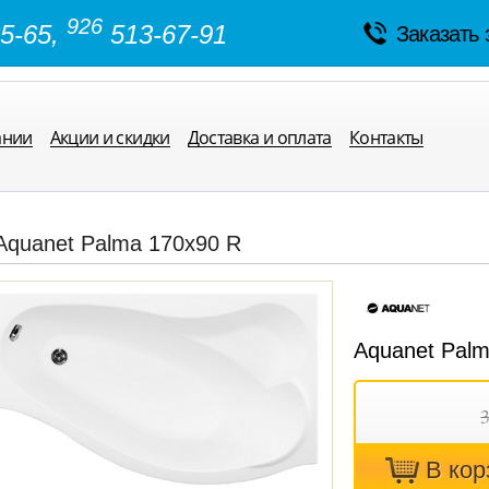
926
5-65,
513-67-91
Заказать 
ании
Акции и скидки
Доставка и оплата
Контакты
Aquanet Palma 170x90 R
Aquanet Palm
В кoр