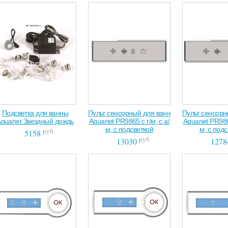
Подсветка для ванны
Пульт сенсорный для ванн
Пульт сенсорн
Aquanet Звездный дождь
Aquanet PR9865 с г/м, с а/
Aquanet PR9862
м, с подсветкой
м, с под
руб
5158
руб
13030
1278