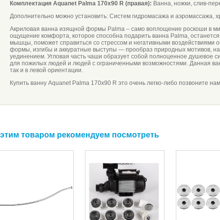
Комплектация Aquanet Palma 170x90 R (правая):
Ванна, ножки, cлив-пер
Дополнительно можно установить: Систем гидромасажа и аэромассажа, х
А
криловая ванна изящной формы Palma – само воплощение роскоши в ми
ощущение комфорта, которое способна подарить ванна Palma, останется 
мышцы, поможет справиться со стрессом и негативными воздействиями 
формы, изгибы и аккуратные выступы — прообраз природных мотивов, н
уединением. Угловая часть чаши образует собой полноценное душевое с
для пожилых людей и людей с ограниченными возможностями. Данная ванн
так и в левой ориентации.
Купить ванну Aquanet Palma 170x90 R это очень легко-либо позвоните нам
 этим товаром рекомендуем посмотреть