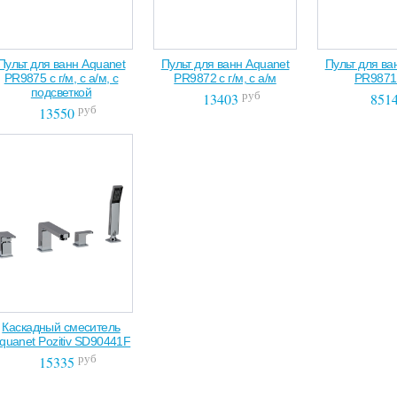
Пульт для ванн Aquanet
Пульт для ванн Aquanet
Пульт для ва
PR9875 с г/м, с а/м, с
PR9872 с г/м, с а/м
PR9871 
подсветкой
руб
13403
851
руб
13550
Каскадный смеситель
quanet Pozitiv SD90441F
руб
15335