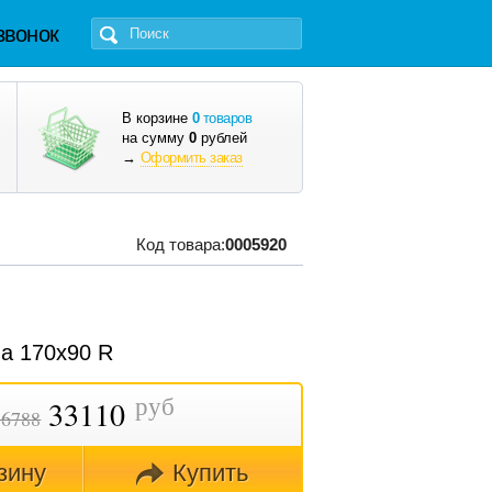
звонок
В корзине
0
товаров
на сумму
0
рублей
→
Оформить заказ
Код товара:
0005920
a 170x90 R
руб
33110
36788
зину
Купить