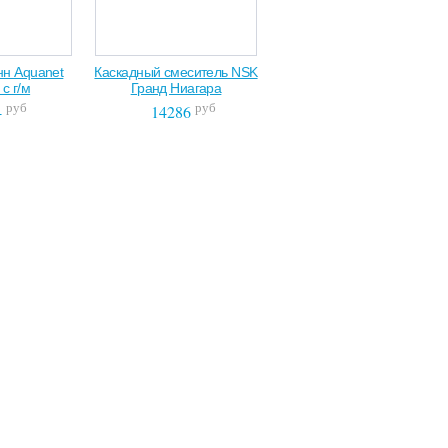
нн Aquanet
Каскадный смеситель NSK
с г/м
Гранд Ниагара
руб
руб
4
14286