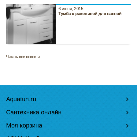
6 июня, 2015
Тумба с раковиной для ванной
Читать все новости
Aquatun.ru
keyboard_arrow_right
Сантехника онлайн
keyboard_arrow_right
Моя корзина
keyboard_arrow_right