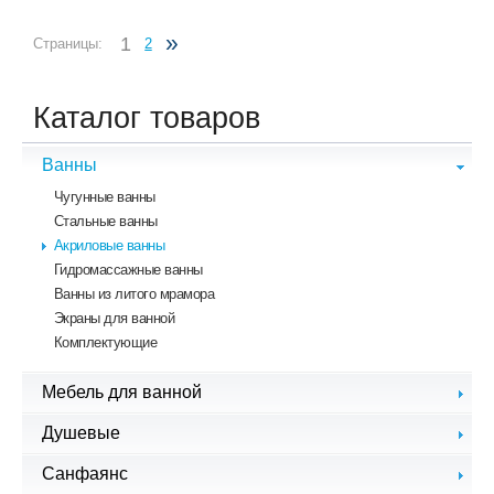
»
1
Страницы:
2
Каталог товаров
Ванны
Чугунные ванны
Стальные ванны
Акриловые ванны
Гидромассажные ванны
Ванны из литого мрамора
Экраны для ванной
Комплектующие
Мебель для ванной
Комплекты мебели
Душевые
Зеркала для ванной
Душевые кабины, уголки
Санфаянс
Тумбы с раковиной
Душевые шторки