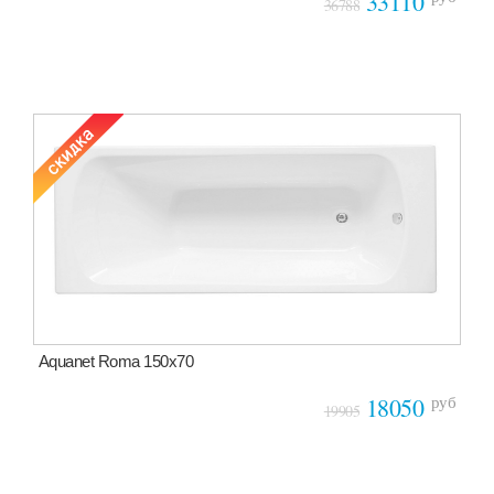
33110
36788
Aquanet Roma 150х70
руб
18050
19905