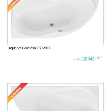
Aquanet Graciosa 150x90 L
руб
28540
31711