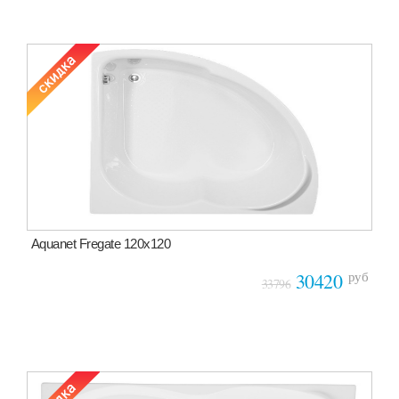
Aquanet Fregate 120х120
руб
30420
33796