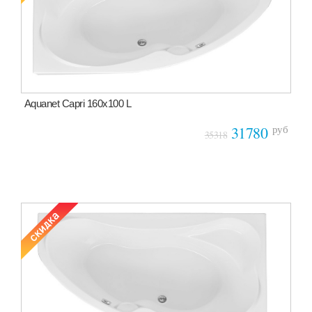
Aquanet Capri 160x100 L
руб
31780
35318