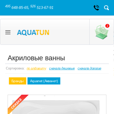
495
926
648-85-65,
513-67-91
2
Акриловые ванны
Сортировка:
по алфавиту
сначала дешевые
сначала дорогие
Бранды
Aquanet (Акванет)