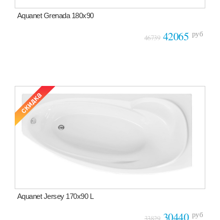
Aquanet Grenada 180х90
руб
42065
46739
Aquanet Jersey 170x90 L
руб
30440
33829