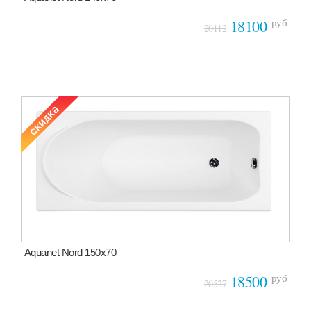
руб
18100
20112
Aquanet Nord 150х70
руб
18500
20527