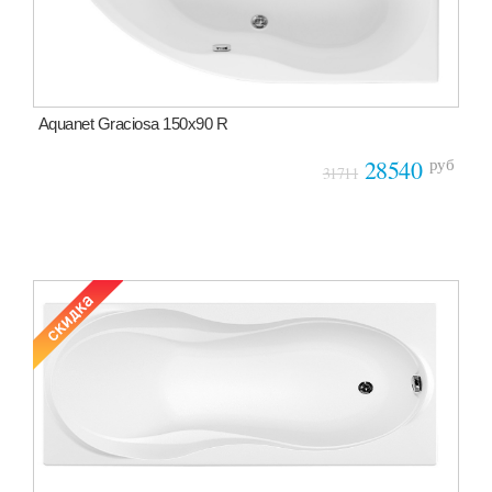
Aquanet Graciosa 150x90 R
руб
28540
31711