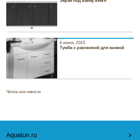
Экран под ванну венге
6 июня, 2015
Тумба с раковиной для ванной
Читать все новости
Aquatun.ru
keyboard_arrow_right