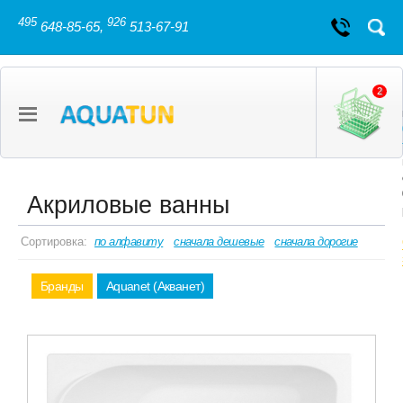
495
926
648-85-65,
513-67-91
2
Акриловые ванны
Сортировка:
по алфавиту
сначала дешевые
сначала дорогие
Бранды
Aquanet (Акванет)