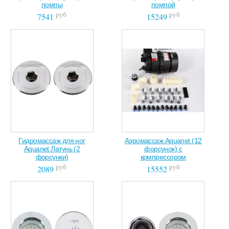
помпы
помпой
руб
руб
7541
15249
Гидромассаж для ног
Аэромассаж Aquanet (12
Aquanet Латунь (2
форсунок) с
форсунки)
крмпрессором
руб
руб
2089
15552