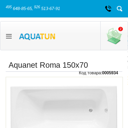
495
926
648-85-65,
513-67-91
2
Aquanet Roma 150х70
Код товара:
0005934