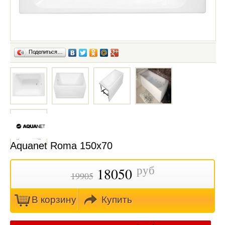
Поделиться…
Aquanet Roma 150х70
руб
18050
19905
В кoрзину
Купить