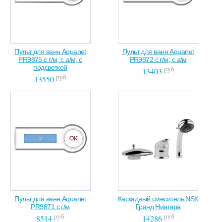
Пульт для ванн Aquanet
Пульт для ванн Aquanet
PR9875 с г/м, с а/м, с
PR9872 с г/м, с а/м
подсветкой
руб
13403
руб
13550
Пульт для ванн Aquanet
Каскадный смеситель NSK
PR9871 с г/м
Гранд Ниагара
руб
руб
8514
14286