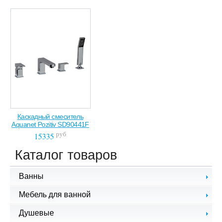
Каскадный смеситель
Aquanet Pozitiv SD90441F
руб
15335
Каталог товаров
Ванны
Чугунные ванны
Мебель для ванной
Стальные ванны
Комплекты мебели
Душевые
Акриловые ванны
Зеркала для ванной