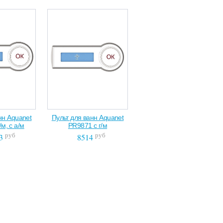
нн Aquanet
Пульт для ванн Aquanet
/м, с а/м
PR9871 с г/м
руб
руб
3
8514