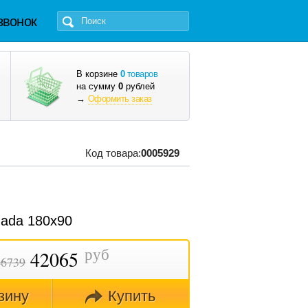
звонок
В корзине
0
товаров
на сумму
0
рублей
→
Оформить заказ
Код товара:
0005929
nada 180х90
руб
42065
46739
зину
Купить