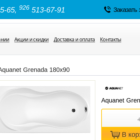
926
5-65,
513-67-91
Заказать 
ании
Акции и скидки
Доставка и оплата
Контакты
Aquanet Grenada 180х90
Aquanet Gre
В кoр