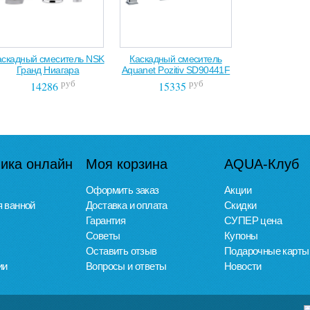
аскадный смеситель NSK
Каскадный смеситель
Гранд Ниагара
Aquanet Pozitiv SD90441F
руб
руб
14286
15335
ика онлайн
Моя корзина
AQUA-Клуб
Оформить заказ
Акции
 ванной
Доставка и оплата
Скидки
Гарантия
СУПЕР цена
Советы
Купоны
Оставить отзыв
Подарочные карты
ии
Вопросы и ответы
Новости