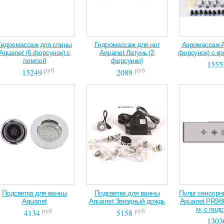
Гидромассаж для спины
Гидромассаж для ног
Аэромассаж A
Aquanet (6 форсунок) с
Aquanet Латунь (2
форсунок) с к
помпой
форсунки)
1555
руб
руб
15249
2089
Подсветка для ванны
Подсветка для ванны
Пульт сенсорн
Aquanet
Aquanet Звездный дождь
Aquanet PR9865
м, с под
руб
руб
4134
5158
1303