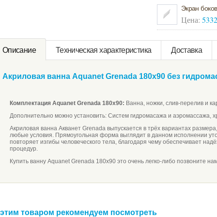
Экран боков
Цена:
533
Oписание
Техническая характeристика
Доставка
Акриловая ванна Aquanet Grenada 180х90 без гидрома
Комплектация Aquanet Grenada 180х90:
Ванна, ножки, cлив-перелив и ка
Дополнительно можно установить: Систем гидромасажа и аэромассажа, х
Акриловая ванна Акванет Grenada выпускается в трёх вариантах размера
любые условия. Прямоугольная форма выглядит в данном исполнении ут
повторяет изгибы человеческого тела, благодаря чему обеспечивает над
процедур.
Купить ванну Aquanet Grenada 180х90 это очень легко-либо позвоните нам
 этим товаром рекомендуем посмотреть