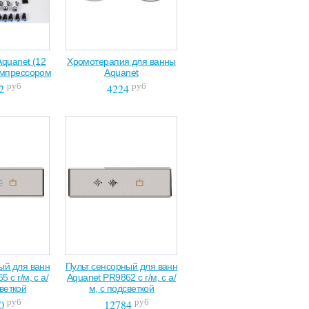
quanet (12
Хромотерапия для ванны
рмпрессором
Aquanet
руб
руб
2
4224
ый для ванн
Пульт сенсорный для ванн
 с г/м, с а/
Aquanet PR9862 с г/м, с а/
светкой
м, с подсветкой
руб
руб
0
12784