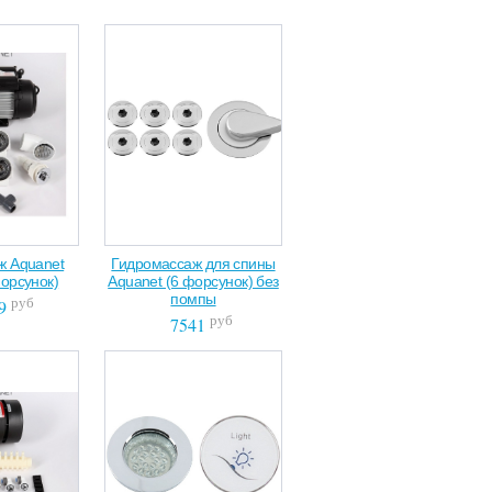
ж Aquanet
Гидромассаж для спины
форсунок)
Aquanet (6 форсунок) без
помпы
руб
9
руб
7541