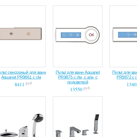
ульт сенсорный для ванн
Пульт для ванн Aquanet
Пульт для ва
Aquanet PR9861 с г/м
PR9875 с г/м, с а/м, с
PR9872 с г
подсветкой
руб
8411
1340
руб
13550