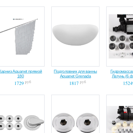
Карниз Aquanet прямой
Подголовник для ванны
Гидромасса
180
Aquanet Grenada
Латунь (6 
руб
руб
1729
1817
1524