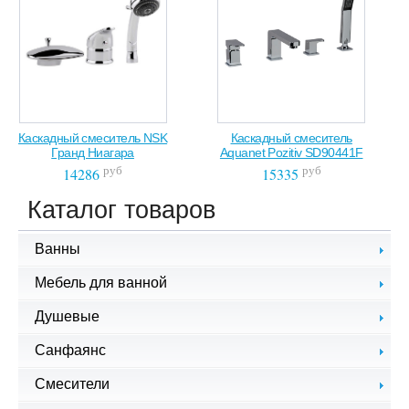
Каскадный смеситель NSK
Каскадный смеситель
Гранд Ниагара
Aquanet Pozitiv SD90441F
руб
руб
14286
15335
Каталог товаров
Ванны
Чугунные ванны
Мебель для ванной
Стальные ванны
Комплекты мебели
Душевые
Акриловые ванны
Зеркала для ванной
Гидромассажные ванны
Душевые кабины, уголки
Санфаянс
Тумбы с раковиной
Ванны из литого мрамора
Душевые шторки
Пеналы, шкафы, комоды
Экраны для ванной
Биде
Смесители
Подвесная мебель
Комплектующие
Унитазы