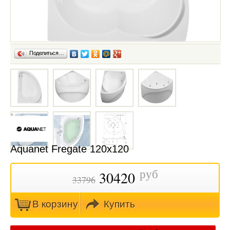
Поделиться…
Aquanet Fregate 120х120
руб
30420
33796
В кoрзину
Купить