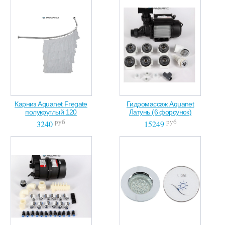
Карниз Aquanet Fregate
Гидромассаж Aquanet
полукруглый 120
Латунь (6 форсунок)
руб
руб
3240
15249