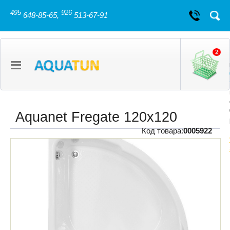
495
926
648-85-65,
513-67-91
2
Aquanet Fregate 120х120
Код товара:
0005922