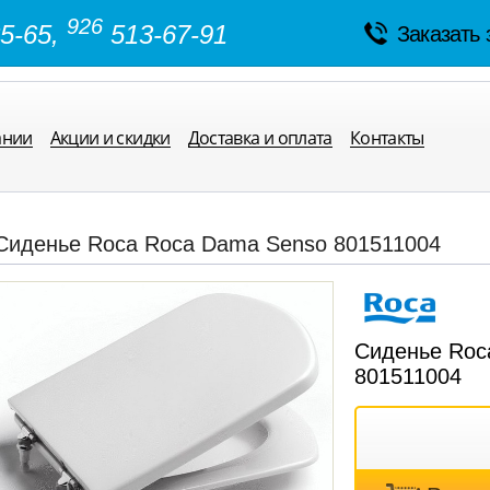
926
5-65,
513-67-91
Заказать 
ании
Акции и скидки
Доставка и оплата
Контакты
Сиденье Roca Roca Dama Senso 801511004
Сиденье Roc
801511004