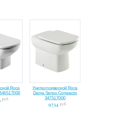
есной Roca
Унитаз подвесной Roca
346517000
Dama Senso Compacto
347517000
руб
6
руб
9734