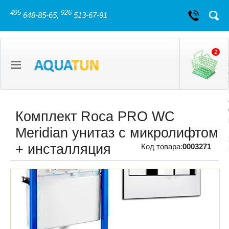
495
926
648-85-65,
513-67-91
2
Комплект Roca PRO WC
Meridian унитаз с микролифтом
+ инсталляция
Код товара:
0003271