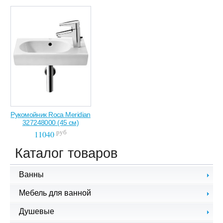
Рукомойник Roca Meridian
327248000 (45 см)
руб
11040
Каталог товаров
Ванны
Чугунные ванны
Мебель для ванной
Стальные ванны
Комплекты мебели
Душевые
Акриловые ванны
Зеркала для ванной
Гидромассажные ванны