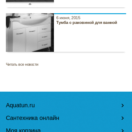
6 июня, 2015
Тумба с раковиной для ванной
Читать все новости
Aquatun.ru
keyboard_arrow_right
Сантехника онлайн
keyboard_arrow_right
Моя корзина
keyboard_arrow_right