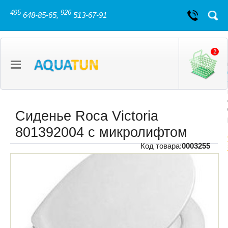
495
926
648-85-65,
513-67-91
2
Сиденье Roca Victoria
801392004 с микролифтом
Код товара:
0003255