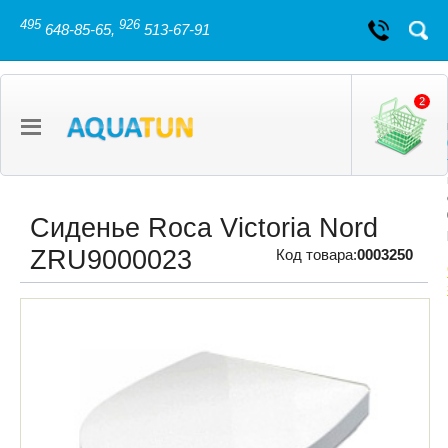
495
926
648-85-65,
513-67-91
2
Сиденье Roca Victoria Nord
ZRU9000023
Код товара:
0003250