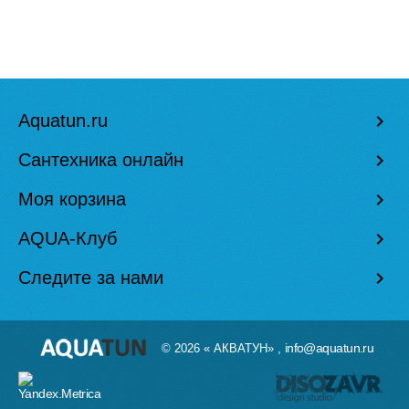
Aquatun.ru
keyboard_arrow_right
Сантехника онлайн
keyboard_arrow_right
Моя корзина
keyboard_arrow_right
AQUA-Клуб
keyboard_arrow_right
Следите за нами
keyboard_arrow_right
info@aquatun.ru
© 2026 « АКВАТУН» ,