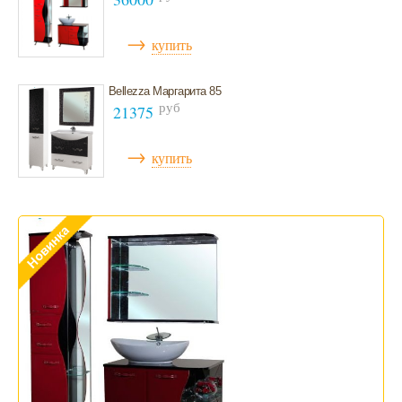
Мебель для ванной 100 см и больше
→
купить
Bellezza Маргарита 85
руб
21375
→
купить