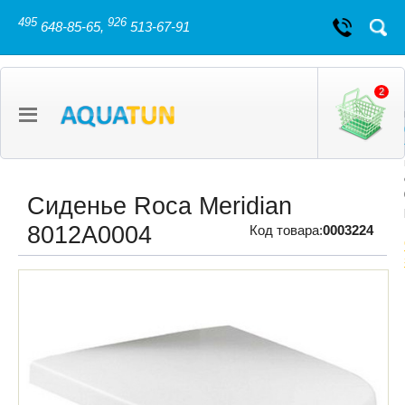
495
926
648-85-65,
513-67-91
2
Сиденье Roca Meridian
8012A0004
Код товара:
0003224