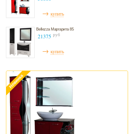
Мебель для ванной 100 см и больше
→
купить
Bellezza Маргарита 85
руб
21375
→
купить