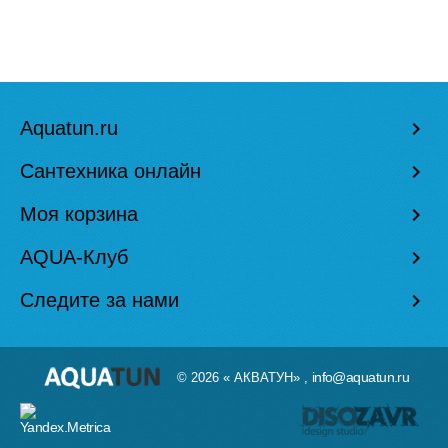
Aquatun.ru
keyboard_arrow_right
Сантехника онлайн
keyboard_arrow_right
Моя корзина
keyboard_arrow_right
AQUA-Клуб
keyboard_arrow_right
Следите за нами
keyboard_arrow_right
info@aquatun.ru
© 2026 « АКВАТУН» ,