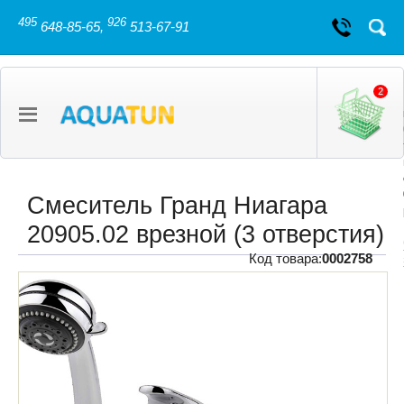
495
926
648-85-65,
513-67-91
2
Смеситель Гранд Ниагара
20905.02 врезной (3 отверстия)
Код товара:
0002758