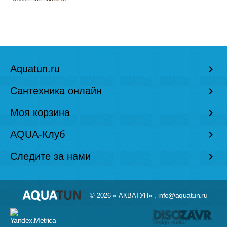
Aquatun.ru
keyboard_arrow_right
Сантехника онлайн
keyboard_arrow_right
Моя корзина
keyboard_arrow_right
AQUA-Клуб
keyboard_arrow_right
Следите за нами
keyboard_arrow_right
info@aquatun.ru
© 2026 « АКВАТУН» ,