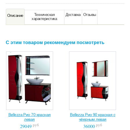
Техническая
Доставка
Отзывы
Oписание
характeристика
С этим товаром рекомендуем посмотреть
Bellezza Рио 70 красная
Bellezza Рио 90 красная с
левая
чёерным левая
руб
руб
29049
36000