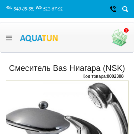
495
926
648-85-65,
513-67-91
2
Смеситель Bas Ниагара (NSK)
Код товара:
0002308