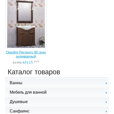
Opadiris Риспекто 80 орех
антикварный
руб
65115
81394
Каталог товаров
Ванны
Чугунные ванны
Мебель для ванной
Стальные ванны
Комплекты мебели
Душевые
Акриловые ванны
Зеркала для ванной
Гидромассажные ванны
Душевые кабины, уголки
Санфаянс
Тумбы с раковиной
Ванны из литого мрамора