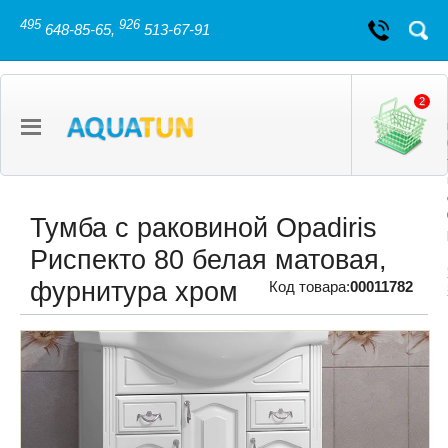
495
926
648-85-65,
513-67-91
2
Тумба с раковиной Opadiris
Риспекто 80 белая матовая,
фурнитура хром
Код товара:
00011782