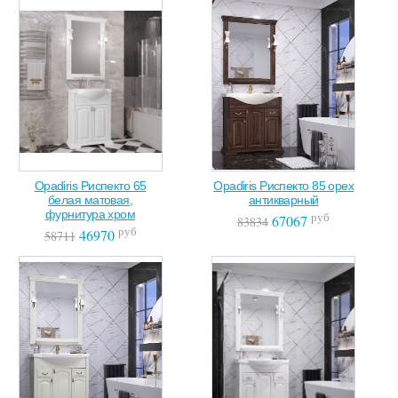
Opadiris Риспекто 65
Opadiris Риспекто 85 орех
белая матовая,
антикварный
фурнитура хром
руб
67067
83834
руб
46970
58711