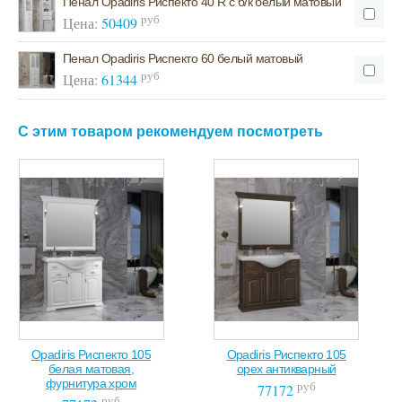
Пенал Opadiris Риспекто 40 R с б/к белый матовый
руб
Цена:
50409
Пенал Opadiris Риспекто 60 белый матовый
руб
Цена:
61344
С этим товаром рекомендуем посмотреть
Opadiris Риспекто 105
Opadiris Риспекто 105
белая матовая,
орех антикварный
фурнитура хром
руб
77172
руб