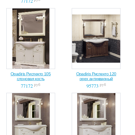
77172
Opadiris Риспекто 105
Opadiris Риспекто 120
слоновая кость
орех антикварный
руб
руб
77172
95773