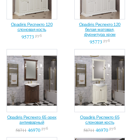
Opadiris Риспекто 120
Opadiris Риспекто 120
слоновая кость
белая матовая,
фурнитура хром
руб
95773
руб
95773
Opadiris Риспекто 65 орех
Opadiris Риспекто 65
антикварный
слоновая кость
руб
руб
46970
46970
58711
58711