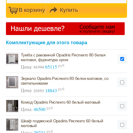
В кoрзину
Купить
Комплектующие для этого товара
Тумба с раковиной Opadiris Риспекто 80 белая
матовая, фурнитура хром
руб
Цена:
65115
81394
Зеркало Opadiris Риспекто 80 белое матовое, со
светильниками
руб
Цена:
18843
23553
Комод Opadiris Риспекто 60 белый матовый
руб
Цена:
46500
Шкаф подвесной Opadiris Риспекто 60 белый
матовый
руб
Цена:
29731