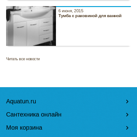
6 июня, 2015
Тумба с раковиной для ванной
Читать все новости
Aquatun.ru
keyboard_arrow_right
Сантехника онлайн
keyboard_arrow_right
Моя корзина
keyboard_arrow_right