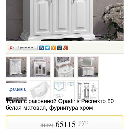
Поделиться…
Тумба с раковиной Opadiris Риспекто 80
белая матовая, фурнитура хром
руб
65115
81394