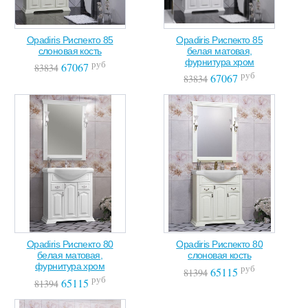
Opadiris Риспекто 85
Opadiris Риспекто 85
слоновая кость
белая матовая,
фурнитура хром
руб
67067
83834
руб
67067
83834
Opadiris Риспекто 80
Opadiris Риспекто 80
белая матовая,
слоновая кость
фурнитура хром
руб
65115
81394
руб
65115
81394