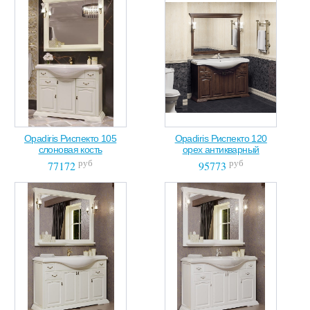
Opadiris Риспекто 105
Opadiris Риспекто 120
слоновая кость
орех антикварный
руб
руб
77172
95773