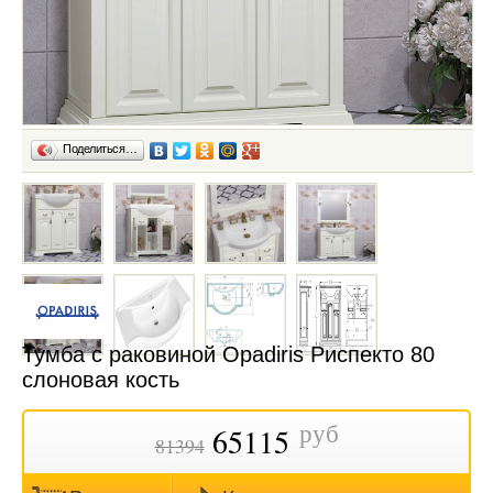
Поделиться…
Тумба с раковиной Opadiris Риспекто 80
слоновая кость
руб
65115
81394