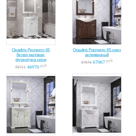
Opadiris Риспекто 65
Opadiris Риспекто 85 орех
белая матовая,
антикварный
фурнитура хром
руб
67067
83834
руб
46970
58711