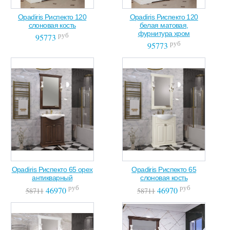
Opadiris Риспекто 120
Opadiris Риспекто 120
слоновая кость
белая матовая,
фурнитура хром
руб
95773
руб
95773
Opadiris Риспекто 65 орех
Opadiris Риспекто 65
антикварный
слоновая кость
руб
руб
46970
46970
58711
58711