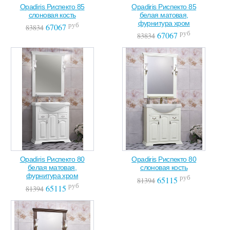
Opadiris Риспекто 85
Opadiris Риспекто 85
слоновая кость
белая матовая,
фурнитура хром
руб
67067
83834
руб
67067
83834
Opadiris Риспекто 80
Opadiris Риспекто 80
белая матовая,
слоновая кость
фурнитура хром
руб
65115
81394
руб
65115
81394