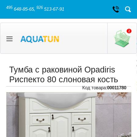
495
926
648-85-65,
513-67-91
2
Тумба с раковиной Opadiris
Риспекто 80 слоновая кость
Код товара:
00011780