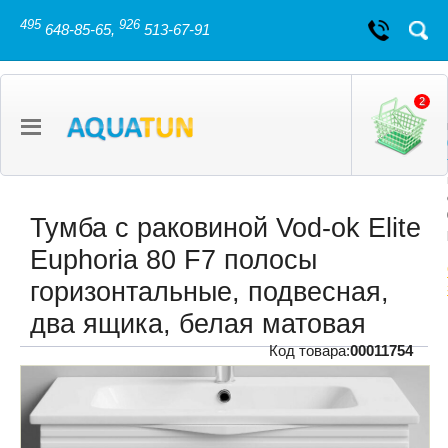
495
926
648-85-65,
513-67-91
2
Тумба с раковиной Vod-ok Elite
Euphoria 80 F7 полосы
горизонтальные, подвесная,
два ящика, белая матовая
Код товара:
00011754