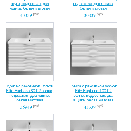
круги, подвесная, два
подвесная, два ящика,
ящика, белая матовая
белая матовая
руб
руб
43339
30839
Тумба с раковиной Vod-ok
Тумба с раковиной Vod-ok
Elite Euphoria 80 F2 волна,
Elite Euphoria 100 F2
подвесная, два ящика,
волна, подвесная, два
белая матовая
ящика, белая матовая
руб
руб
35949
43339