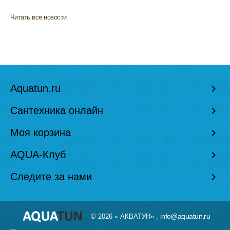
Читать все новости
Aquatun.ru
keyboard_arrow_right
Сантехника онлайн
keyboard_arrow_right
Моя корзина
keyboard_arrow_right
AQUA-Клуб
keyboard_arrow_right
Следите за нами
keyboard_arrow_right
info@aquatun.ru
© 2026 « АКВАТУН» ,