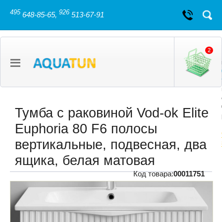
495
926
648-85-65,
513-67-91
2
Тумба с раковиной Vod-ok Elite
Euphoria 80 F6 полосы
вертикальные, подвесная, два
ящика, белая матовая
Код товара:
00011751