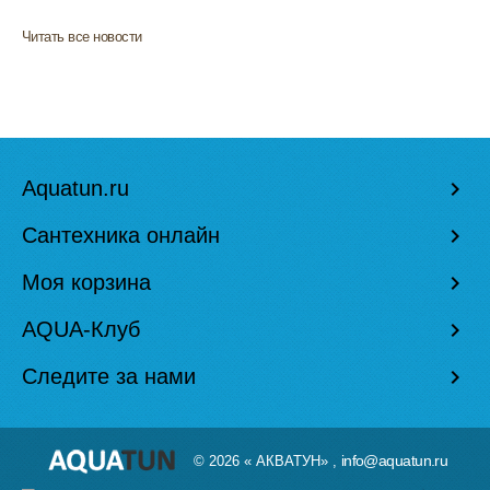
Читать все новости
Aquatun.ru
keyboard_arrow_right
Сантехника онлайн
keyboard_arrow_right
Моя корзина
keyboard_arrow_right
AQUA-Клуб
keyboard_arrow_right
Следите за нами
keyboard_arrow_right
info@aquatun.ru
© 2026 « АКВАТУН» ,