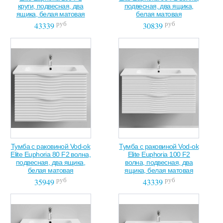
круги, подвесная, два
подвесная, два ящика,
ящика, белая матовая
белая матовая
руб
руб
43339
30839
Тумба с раковиной Vod-ok
Тумба с раковиной Vod-ok
Elite Euphoria 80 F2 волна,
Elite Euphoria 100 F2
подвесная, два ящика,
волна, подвесная, два
белая матовая
ящика, белая матовая
руб
руб
35949
43339