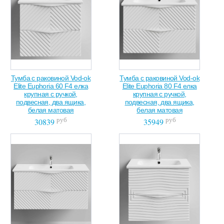
Тумба с раковиной Vod-ok
Тумба с раковиной Vod-ok
Elite Euphoria 60 F4 елка
Elite Euphoria 80 F4 елка
крупная с ручкой,
крупная с ручкой,
подвесная, два ящика,
подвесная, два ящика,
белая матовая
белая матовая
руб
руб
30839
35949