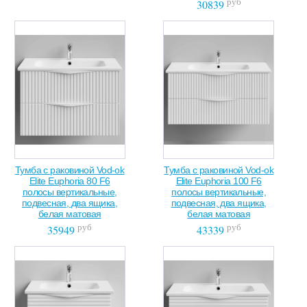
руб
30839
Тумба с раковиной Vod-ok
Тумба с раковиной Vod-ok
Elite Euphoria 80 F6
Elite Euphoria 100 F6
полосы вертикальные,
полосы вертикальные,
подвесная, два ящика,
подвесная, два ящика,
белая матовая
белая матовая
руб
руб
35949
43339