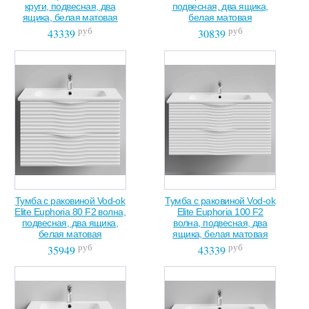
круги, подвесная, два
подвесная, два ящика,
ящика, белая матовая
белая матовая
руб
руб
43339
30839
Тумба с раковиной Vod-ok
Тумба с раковиной Vod-ok
Elite Euphoria 80 F2 волна,
Elite Euphoria 100 F2
подвесная, два ящика,
волна, подвесная, два
белая матовая
ящика, белая матовая
руб
руб
35949
43339