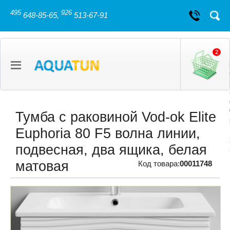
495
926
648-85-65,
513-67-91
2
Тумба с раковиной Vod-ok Elite
Euphoria 80 F5 волна линии,
подвесная, два ящика, белая
матовая
Код товара:
00011748