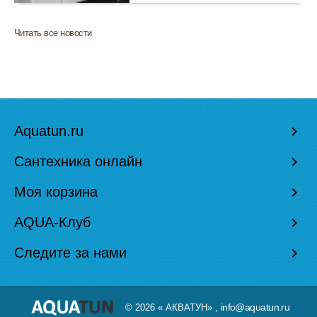
Читать все новости
Aquatun.ru
keyboard_arrow_right
Сантехника онлайн
keyboard_arrow_right
Моя корзина
keyboard_arrow_right
AQUA-Клуб
keyboard_arrow_right
Следите за нами
keyboard_arrow_right
info@aquatun.ru
© 2026 « АКВАТУН» ,