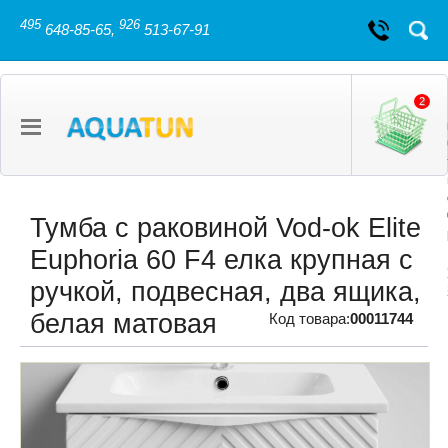
495
926
648-85-65,
513-67-91
2
Тумба с раковиной Vod-ok Elite
Euphoria 60 F4 елка крупная с
ручкой, подвесная, два ящика,
белая матовая
Код товара:
00011744