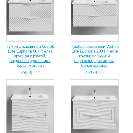
Тумба с раковиной Vod-ok
Тумба с раковиной Vod-ok
Elite Euphoria 80 F4 елка
Elite Euphoria 100 F4 елка
крупная с ручкой,
крупная с ручкой,
подвесная, два ящика,
подвесная, два ящика,
белая матовая
белая матовая
руб
руб
35949
43339