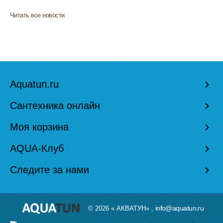
Читать все новости
Aquatun.ru
keyboard_arrow_right
Сантехника онлайн
keyboard_arrow_right
Моя корзина
keyboard_arrow_right
AQUA-Клуб
keyboard_arrow_right
Следите за нами
keyboard_arrow_right
info@aquatun.ru
© 2026 « АКВАТУН» ,