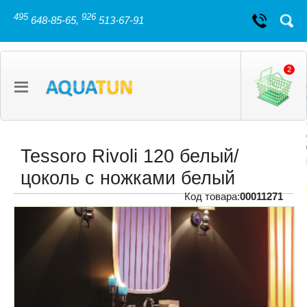
495
926
648-85-65,
513-67-91
2
Tessoro Rivoli 120 белый/
цоколь с ножками белый
Код товара:
00011271