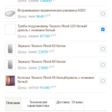
Цена:
108000
120000
Встраиваемая керамическая раковина А320
руб
Цена:
8640
9600
Тумба под раковину Tessoro Rivoli 120 белый/
цоколь с ножками белый
руб
Цена:
85700
100800
Зеркало Tessoro Rivoli 60 белое
руб
Цена:
22850
26880
Зеркало Tessoro Rivoli 80 белое
руб
Цена:
23800
28000
Колонка Tessoro Rivoli 45 белый/цоколь с ножками
белый
руб
Цена:
91400
107520
Техническая
Доставка
Отзывы
Oписание
характeристика