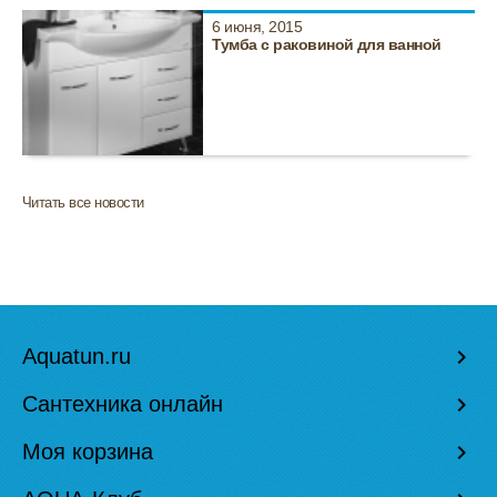
6 июня, 2015
Тумба с раковиной для ванной
Читать все новости
Aquatun.ru
keyboard_arrow_right
Сантехника онлайн
keyboard_arrow_right
Моя корзина
keyboard_arrow_right