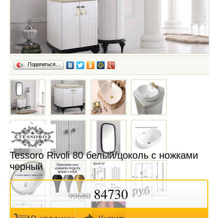
Поделиться…
Tessoro Rivoli 80 белый/цоколь с ножками
черный
руб
84730
99680