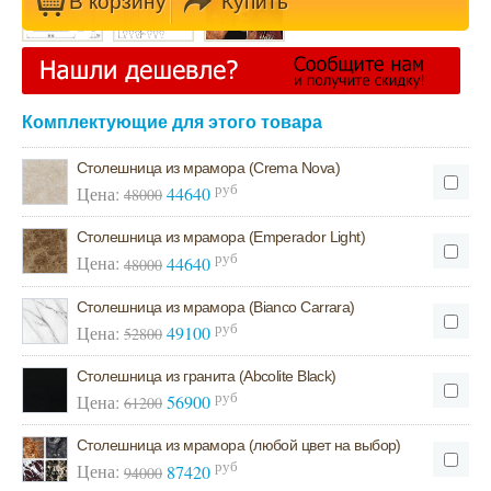
В кoрзину
Купить
Комплектующие для этого товара
Столешница из мрамора (Crema Nova)
руб
Цена:
44640
48000
Столешница из мрамора (Emperador Light)
руб
Цена:
44640
48000
Столешница из мрамора (Bianco Carrara)
руб
Цена:
49100
52800
Столешница из гранита (Abcolite Black)
руб
Цена:
56900
61200
Столешница из мрамора (любой цвет на выбор)
руб
Цена:
87420
94000