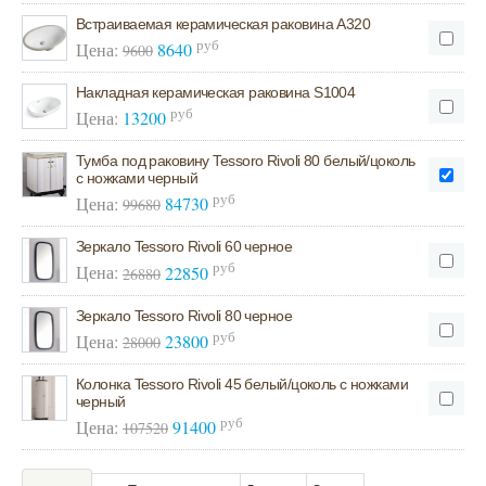
Встраиваемая керамическая раковина А320
руб
Цена:
8640
9600
Накладная керамическая раковина S1004
руб
Цена:
13200
Тумба под раковину Tessoro Rivoli 80 белый/цоколь
с ножками черный
руб
Цена:
84730
99680
Зеркало Tessoro Rivoli 60 черное
руб
Цена:
22850
26880
Зеркало Tessoro Rivoli 80 черное
руб
Цена:
23800
28000
Колонка Tessoro Rivoli 45 белый/цоколь с ножками
черный
руб
Цена:
91400
107520