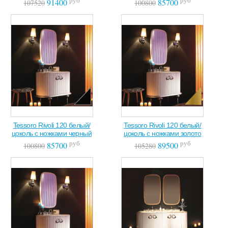
91400
85700
107520
100800
Tessoro Rivoli 120 белый/
Tessoro Rivoli 120 белый/
цоколь с ножками черный
цоколь с ножками золото
руб
руб
85700
89500
100800
105280