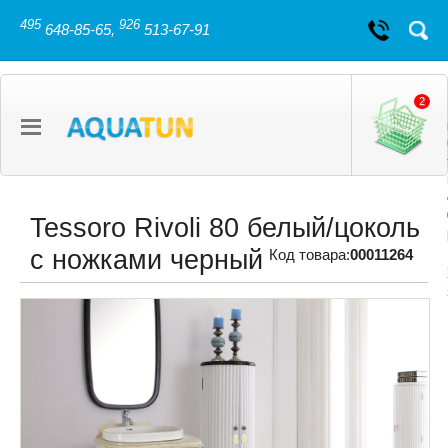
495
926
648-85-65,
513-67-91
2
Tessoro Rivoli 80 белый/цоколь
с ножками черный
Код товара:
00011264