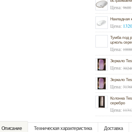
Встраиваем
Цена:
9600
Накладная 
Цена:
132
Тумба под р
цоколь сер
Цена:
1008
Зеркало Tes
Цена:
3024
Зеркало Tes
Цена:
3136
Колонка Tes
серебро
Цена:
1131
Oписание
Техническая характeристика
Доставка