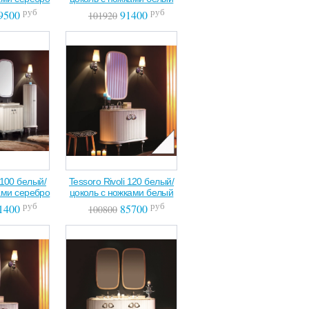
руб
руб
9500
91400
101920
i 100 белый/
Tessoro Rivoli 120 белый/
ами серебро
цоколь с ножками белый
руб
руб
1400
85700
100800