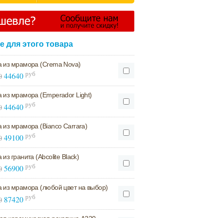
 для этого товара
 из мрамора (Crema Nova)
руб
44640
0
из мрамора (Emperador Light)
руб
44640
0
из мрамора (Bianco Carrara)
руб
49100
0
из гранита (Abcolite Black)
руб
56900
0
 из мрамора (любой цвет на выбор)
руб
87420
0