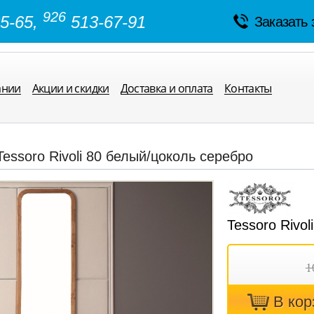
926
5-65,
513-67-91
Заказать 
ании
Акции и скидки
Доставка и оплата
Контакты
Tessoro Rivoli 80 белый/цоколь серебро
Tessoro Rivo
1
В кoр