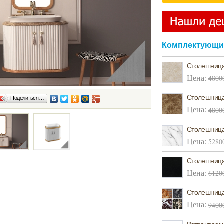
Комплектующие
Столешница
Цена:
4800
Столешница 
Поделиться…
Цена:
4800
Столешница 
Цена:
5280
Столешница 
Цена:
6120
Столешница
Цена:
9400