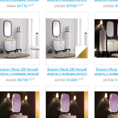
руб
руб
84730
89500
8
99680
105280
105280
essoro Rivoli 100 белый/
Tessoro Rivoli 100 белый/
Tessoro Rivol
околь с ножками черный
цоколь с ножками золото
цоколь с ножк
руб
руб
86700
91400
9
101920
107520
107520