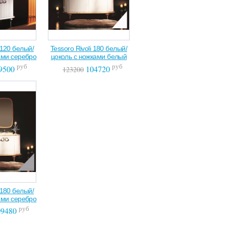
i 120 белый/
Tessoro Rivoli 180 белый/
ами серебро
цоколь с ножками белый
руб
руб
9500
104720
123200
i 180 белый/
ами серебро
руб
9480