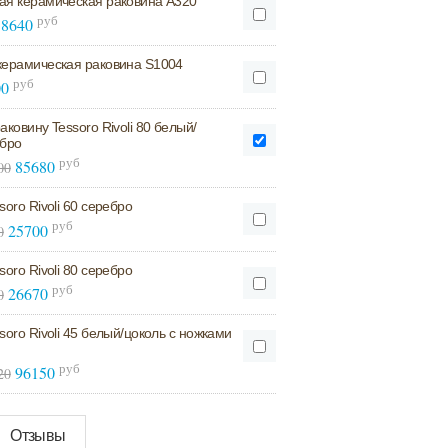
ая керамическая раковина А320
руб
8640
керамическая раковина S1004
руб
00
аковину Tessoro Rivoli 80 белый/
ебро
руб
85680
00
soro Rivoli 60 серебро
руб
25700
0
soro Rivoli 80 серебро
руб
26670
0
soro Rivoli 45 белый/цоколь с ножками
руб
96150
20
Отзывы