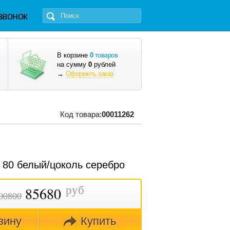
звонок
В корзине
0
товаров
на сумму
0
рублей
→
Оформить заказ
Код товара:
00011262
li 80 белый/цоколь серебро
руб
85680
00800
зину
Купить