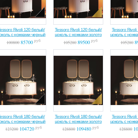
essoro Rivoli 120 белый/
Tessoro Rivoli 120 белый/
Tessoro Rivol
околь с ножками черный
цоколь с ножками золото
цоколь с ножк
руб
руб
85700
89500
8
100800
105280
105280
essoro Rivoli 180 белый/
Tessoro Rivoli 180 белый/
Tessoro Rivol
околь с ножками черный
цоколь с ножками золото
цоколь с ножк
руб
руб
104720
109480
10
123200
128800
128800