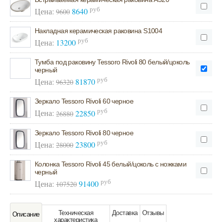
руб
Цена:
8640
9600
Накладная керамическая раковина S1004
руб
Цена:
13200
Тумба под раковину Tessoro Rivoli 80 белый/цоколь
черный
руб
Цена:
81870
96320
Зеркало Tessoro Rivoli 60 черное
руб
Цена:
22850
26880
Зеркало Tessoro Rivoli 80 черное
руб
Цена:
23800
28000
Колонка Tessoro Rivoli 45 белый/цоколь с ножками
черный
руб
Цена:
91400
107520
Техническая
Доставка
Отзывы
Oписание
характeристика