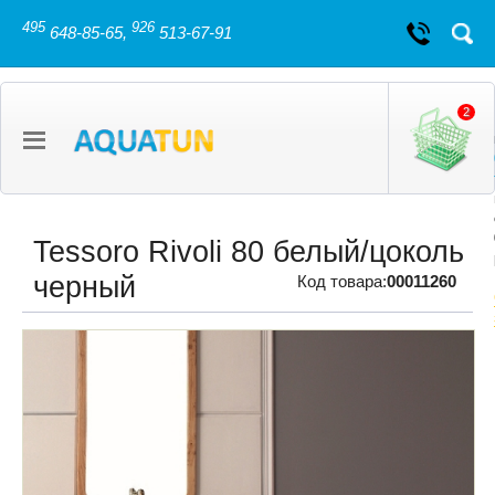
495
926
648-85-65,
513-67-91
2
Tessoro Rivoli 80 белый/цоколь
черный
Код товара:
00011260