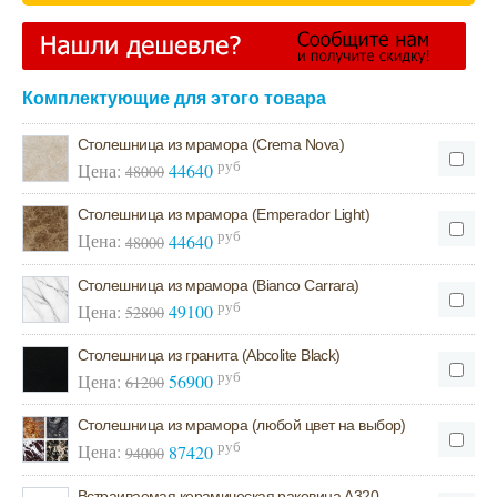
Комплектующие для этого товара
Столешница из мрамора (Crema Nova)
руб
Цена:
44640
48000
Столешница из мрамора (Emperador Light)
руб
Цена:
44640
48000
Столешница из мрамора (Bianco Carrara)
руб
Цена:
49100
52800
Столешница из гранита (Abcolite Black)
руб
Цена:
56900
61200
Столешница из мрамора (любой цвет на выбор)
руб
Цена:
87420
94000
Встраиваемая керамическая раковина А320