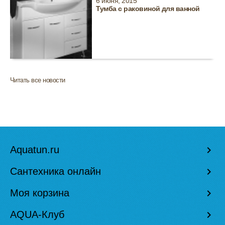
6 июня, 2015
Тумба с раковиной для ванной
Читать все новости
Aquatun.ru
keyboard_arrow_right
Сантехника онлайн
keyboard_arrow_right
Моя корзина
keyboard_arrow_right
AQUA-Клуб
keyboard_arrow_right