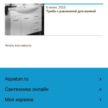
6 июня, 2015
Тумба с раковиной для ванной
Читать все новости
Aquatun.ru
keyboard_arrow_right
Сантехника онлайн
keyboard_arrow_right
Моя корзина
keyboard_arrow_right