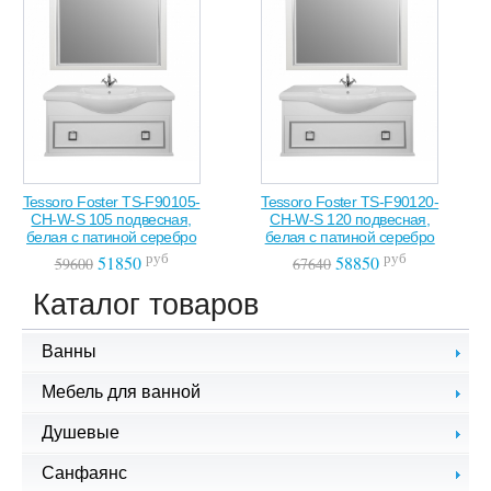
Tessoro Foster TS-F90105-
Tessoro Foster TS-F90120-
CH-W-S 105 подвесная,
CH-W-S 120 подвесная,
белая с патиной серебро
белая с патиной серебро
руб
руб
51850
58850
59600
67640
Каталог товаров
Ванны
Чугунные ванны
Мебель для ванной
Стальные ванны
Комплекты мебели
Душевые
Акриловые ванны
Зеркала для ванной
Гидромассажные ванны
Душевые кабины, уголки
Санфаянс
Тумбы с раковиной
Ванны из литого мрамора
Душевые шторки