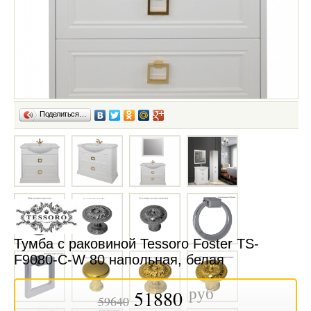
Поделиться…
Тумба с раковиной Tessoro Foster TS-
F9080-C-W 80 напольная, белая
руб
51880
59640