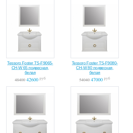
Tessoro Foster TS-F9065-
Tessoro Foster TS-F9080-
CH-W 65 подвесная,
CH-W 80 подвесная,
белая
белая
руб
руб
42600
47000
48400
54040