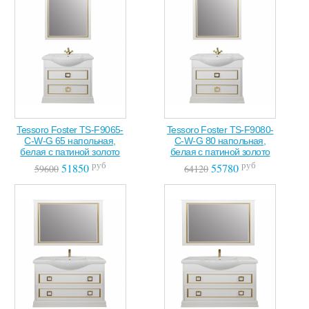
Tessoro Foster TS-F9065-
Tessoro Foster TS-F9080-
C-W-G 65 напольная,
C-W-G 80 напольная,
белая с патиной золото
белая с патиной золото
руб
руб
51850
55780
59600
64120