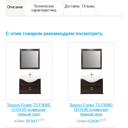
Техническая
Доставка
Отзывы
Oписание
характeристика
С этим товаром рекомендуем посмотреть
Tessoro Foster TS-F9065-
Tessoro Foster TS-F9080-
CH-N 65 подвесная,
CH-N 80 подвесная,
темный орех
темный орех
руб
руб
58360
62600
67080
71960