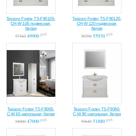
Tessoro Foster TS-F90105-
Tessoro Foster TS-F90120-
CH-W 105 подвесная,
CH-W 120 подвесная,
белая
белая
руб
руб
49900
55930
57360
50700
Tessoro Foster TS-F9065-
Tessoro Foster TS-F9080-
C-W 65 напольная, белая
C-W 80 напольная, белая
руб
руб
47000
51880
54000
59640