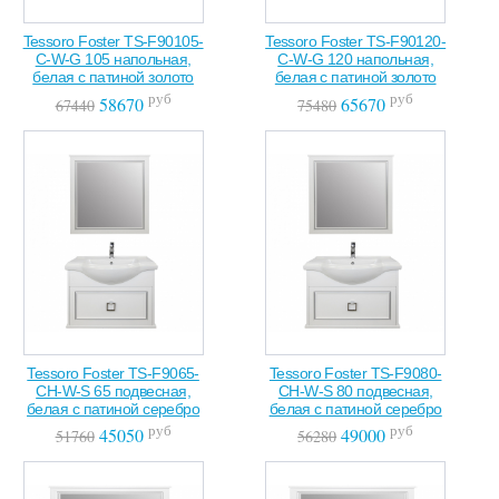
Tessoro Foster TS-F90105-
Tessoro Foster TS-F90120-
C-W-G 105 напольная,
C-W-G 120 напольная,
белая с патиной золото
белая с патиной золото
руб
руб
58670
65670
67440
75480
Tessoro Foster TS-F9065-
Tessoro Foster TS-F9080-
CH-W-S 65 подвесная,
CH-W-S 80 подвесная,
белая с патиной серебро
белая с патиной серебро
руб
руб
45050
49000
51760
56280