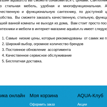
газин aquatun.ru вы сможете ознакомиться с ценами. Сантехник
то стильная мебель, удобная и многофункциональная. A
ачественную и функциональную сантехнику, по доступной
обства. Вы сможете заказать качественную, стильную, функц
шей ванной комнаты не выходя из дома, Вам стоит просто посе
нтехники и мебели в интернет-магазине aquatun.ru имеет след
Самые низкие цены, которые рекомендованы от самих же 
Широкий выбор, огромное количество брендов
Постоянное обновление ассортимента
Качественное сервисное обслуживание
Бесплатная доставка.
ика онлайн
Моя корзина
AQUA-Клуб
Оформить заказ
Акции