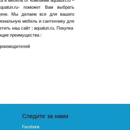
а и мебель от компании aquatun.ru –
quatun.ru- поможет Вам выбрать
 цене. Мы делаем все для вашего
иональную мебель и сантехнику для
тить наш сайт : aquatun.ru. Покупка
ующие преимущества :
производителей
Следите за нами
Facebook