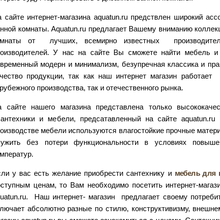
 сайте интернет-магазина aquatun.ru предствлен широкий ас
нной комнаты. Аquatun.ru предлагает Вашему вниманию коллек
омнаты от лучших, всемирно известных производител
оизводителей. У нас на сайте Вы сможете найти мебель и с
временный модерн и минимализм, безупречная классика и пра
ачество продукции, так как наш интернет магазин работает
рубежного производства, так и отечественного рынка.
а сайте нашего магазина представлена только высококаче
антехники и мебели, предсатавленный на сайте aquatun.ru
оизводстве мебели используются влагостойкие прочные матер
лужить без потери функциональности в условиях повыше
мператур.
ли у вас есть желание приобрести сантехнику и
мебель для 
ступным ценам, то Вам необходимо посетить интернет-магаз
uatun.ru. Наш интернет- магазин предлагает своему потреби
лючает абсолютно разные по стилю, конструктивизму, внешне