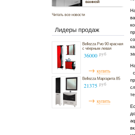
ванной
На
Читать все новости
ва
к
Лидеры продаж
пр
со
Bellezza Рио 90 красная
к
с чёерным левая
руб
за
36000
Н
→
купить
с
Bellezza Маргарита 85
пр
руб
21375
с
те
→
купить
Ес
до
aq
вк