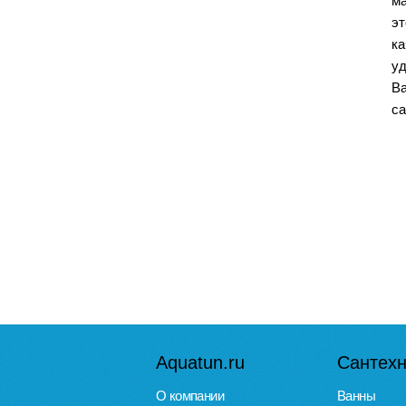
ма
э
к
уд
Ва
са
Aquatun.ru
Сантехн
О компании
Ванны