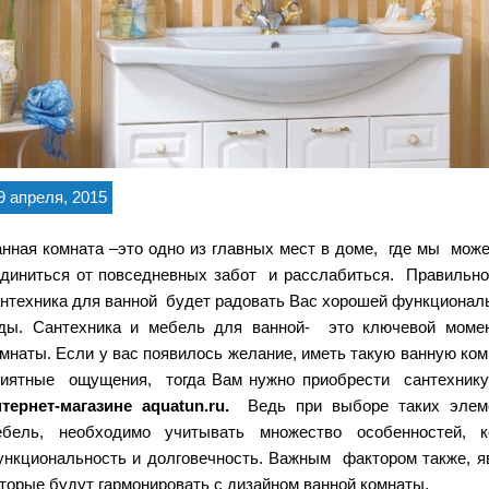
9 апреля, 2015
нная комната –это одно из главных мест в доме, где мы мо
единиться от повседневных забот и расслабиться. Правильн
нтехника для ванной будет радовать Вас хорошей функционал
оды. Сантехника и мебель для ванной- это ключевой мом
мнаты. Если у вас появилось желание, иметь такую ванную ком
риятные ощущения, тогда Вам нужно приобрести сантехнику
тернет-магазине aquatun.ru.
Ведь при выборе таких элемен
ебель, необходимо учитывать множество особенностей,
нкциональность и долговечность. Важным фактором также, яв
торые будут гармонировать с дизайном ванной комнаты.