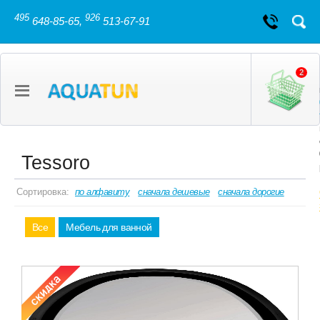
495
926
648-85-65,
513-67-91
2
Tessoro
Сортировка:
по алфавиту
сначала дешевые
сначала дорогие
Все
Мебель для ванной