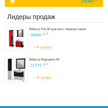
29049
Лидеры продаж
Bellezza Рио 90 красная с чёерным левая
руб
36000
→
купить
Bellezza Маргарита 85
руб
21375
→
купить