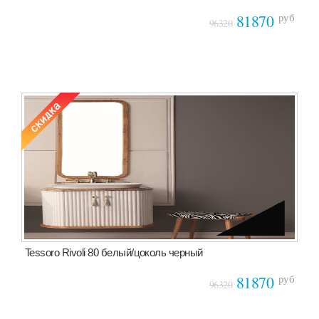
руб
81870
96320
Tessoro Rivoli 80 белый/цоколь черный
руб
81870
96320