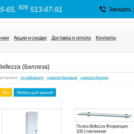
926
5-65,
513-67-91
Заказать 
ании
Акции и скидки
Доставка и оплата
Контакты
Bellezza (Беллеза)
ортировка:
по алфавиту
сначала дешевые
сначала дорогие
Все
Мебель для ванной
Полка Bellezza Флоренция
100 стеклянная