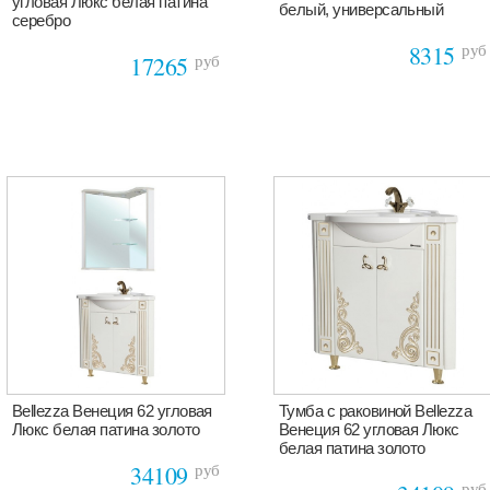
угловая Люкс белая патина
белый, универсальный
серебро
руб
8315
руб
17265
Bellezza Венеция 62 угловая
Тумба с раковиной Bellezza
Люкс белая патина золото
Венеция 62 угловая Люкс
белая патина золото
руб
34109
руб