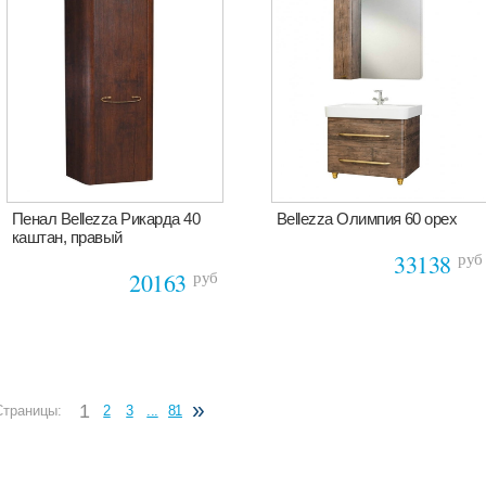
Пенал Bellezza Рикарда 40
Bellezza Олимпия 60 орех
каштан, правый
руб
33138
руб
20163
»
1
Страницы:
2
3
...
81