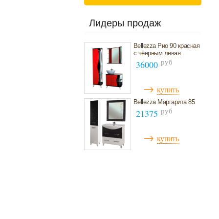
Лидеры продаж
Bellezza Рио 90 красная
с чёерным левая
руб
36000
→
купить
Bellezza Маргарита 85
руб
21375
→
купить