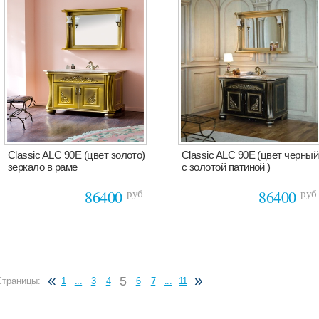
Classic ALC 90E (цвет золото)
Classic ALC 90E (цвет черный
зеркало в раме
с золотой патиной )
руб
руб
86400
86400
«
»
5
Страницы:
1
...
3
4
6
7
...
11