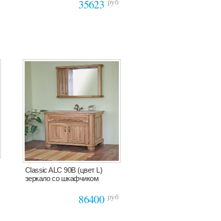
руб
35623
Classic ALC 90B (цвет L)
зеркало cо шкафчиком
руб
86400