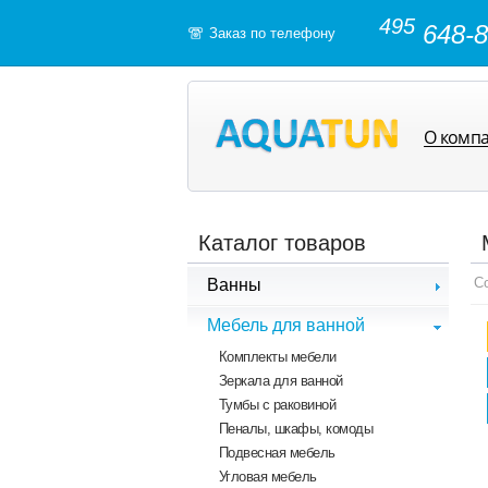
495
648-8
Заказ по телефону
О комп
Каталог товаров
С
Ванны
Чугунные ванны
Мебель для ванной
Стальные ванны
Комплекты мебели
Акриловые ванны
Зеркала для ванной
Гидромассажные ванны
Тумбы с раковиной
Ванны из литого мрамора
Пеналы, шкафы, комоды
Экраны для ванной
Подвесная мебель
Комплектующие
Угловая мебель