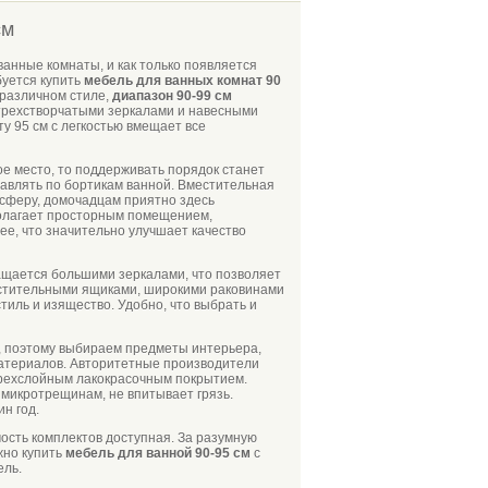
см
нные комнаты, и как только появляется
буется купить
мебель для ванных комнат 90
различном стиле,
диапазон 90-99 см
трехстворчатыми зеркалами и навесными
 95 см с легкостью вмещает все
ое место, то поддерживать порядок станет
авлять по бортикам ванной. Вместительная
сферу, домочадцам приятно здесь
сполагает просторным помещением,
ее, что значительно улучшает качество
щается большими зеркалами, что позволяет
естительными ящиками, широкими раковинами
иль и изящество. Удобно, что выбрать и
д, поэтому выбираем предметы интерьера,
атериалов. Авторитетные производители
рехслойным лакокрасочным покрытием.
 микротрещинам, не впитывает грязь.
н год.
мость комплектов доступная. За разумную
жно купить
мебель для ванной 90-95 см
с
ель.