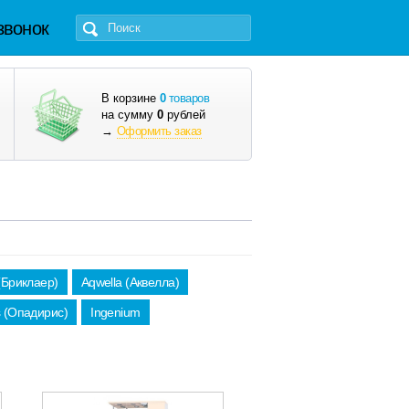
звонок
В корзине
0
товаров
на сумму
0
рублей
→
Оформить заказ
 (Бриклаер)
Aqwella (Аквелла)
s (Опадирис)
Ingenium