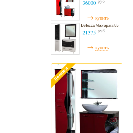
руб
36000
→
купить
Bellezza Маргарита 85
руб
21375
→
купить