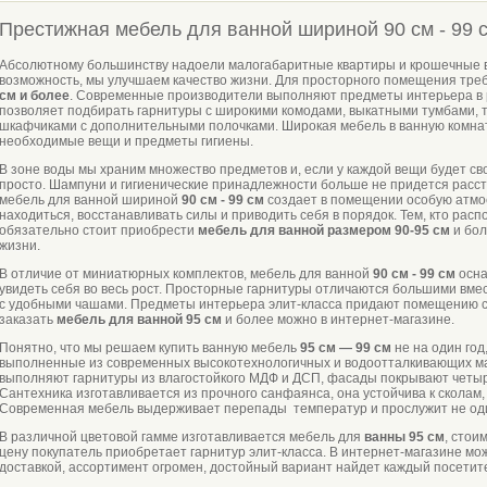
Престижная мебель для ванной шириной 90 см - 99 
Абсолютному большинству надоели малогабаритные квартиры и крошечные ва
возможность, мы улучшаем качество жизни. Для просторного помещения тре
см и более
. Современные производители выполняют предметы интерьера в 
позволяет подбирать гарнитуры с широкими комодами, выкатными тумбами, 
шкафчиками с дополнительными полочками. Широкая мебель в ванную комнату
необходимые вещи и предметы гигиены.
В зоне воды мы храним множество предметов и, если у каждой вещи будет св
просто. Шампуни и гигиенические принадлежности больше не придется расст
мебель для ванной шириной
90 см - 99 см
создает в помещении особую атмо
находиться, восстанавливать силы и приводить себя в порядок. Тем, кто ра
обязательно стоит приобрести
мебель для ванной размером 90-95 см
и бол
жизни.
В отличие от миниатюрных комплектов, мебель для ванной
90 см - 99 см
осна
увидеть себя во весь рост. Просторные гарнитуры отличаются большими вм
с удобными чашами. Предметы интерьера элит-класса придают помещению ст
заказать
мебель для ванной 95 см
и более можно в интернет-магазине.
Понятно, что мы решаем купить ванную мебель
95 см — 99 см
не на один го
выполненные из современных высокотехнологичных и водоотталкивающих м
выполняют гарнитуры из влагостойкого МДФ и ДСП, фасады покрывают четы
Сантехника изготавливается из прочного санфаянса, она устойчива к сколам,
Современная мебель выдерживает перепады температур и прослужит не оди
В различной цветовой гамме изготавливается мебель для
ванны 95 см
, стои
цену покупатель приобретает гарнитур элит-класса. В интернет-магазине мо
доставкой, ассортимент огромен, достойный вариант найдет каждый посетит