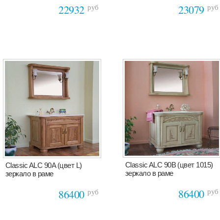
руб
руб
22932
23079
Classic ALC 90B (цвет 1015)
Classic ALC 90A (цвет L)
зеркало в раме
зеркало в раме
руб
руб
86400
86400