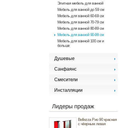
Элитная мебель для ванной
Mебель для ванной до 59 см
Мебель для ванной 60-69 см
Мебель для ванной 70-79 см
Мебель для ванной 80-89 см
Мебель для ванной 90-99 см
Мебель для ванной 100 см и
больше
Душевые
Душевые кабины, уголки
Санфаянс
Душевые шторки
Биде
Смесители
Унитазы
Смесители для биде
Инсталляции
Раковины
Смесители для кухни
Писсуары
Инсталляции для биде
Смесители для ванной
Сиденья для унитазов
Инсталляции для душа
Лидеры продаж
Смесители для душа
Инсталляции для раковин
Смесители для раковины
Инсталляции для унитазов
Bellezza Рио 90 красная
Инсталляции для писсуаров
с чёерным левая