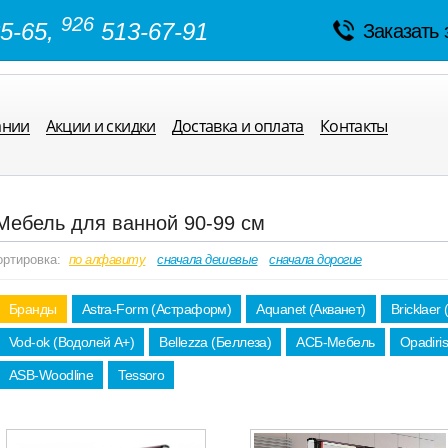
926
5-65,
513-67-91
Заказать 
ании
Акции и скидки
Доставка и оплата
Контакты
Мебель для ванной 90-99 см
ортировка:
по алфавиту
сначала дешевые
сначала дорогие
Бранды
Astra-Form (Астраформ)
Aquanet (Акванет)
Bricklaer
Vod-ok (Водолей А+)
Bellezza (Беллеза)
АСБ-Мебель
Opadiri
ASB-Woodline
Tessoro